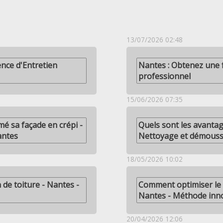
13/07/2026 02:48
nce d'Entretien
Nantes : Obtenez une 
professionnel
15/06/2026 07:35
mé sa façade en crépi -
Quels sont les avantage
antes
Nettoyage et démouss
18/05/2026 10:02
 de toiture - Nantes -
Comment optimiser le 
Nantes - Méthode inn
20/04/2026 12:06