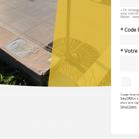
« En renseig
vous inscrir
Bloctel : www
* Code 
* Votre
Usage réservé
5 du CPCE
et à 
abus sera sig
Signal-Spam
.