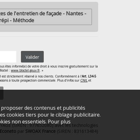
es de l'entretien de façade - Nantes -
répi - Méthode
Valider
s êtes informé(e) de votre droit à vous inscrire gratuitement sur la
loctel :
www.bloctel.gouv.fr
. »
est strictement réservé à nos clients. Conformément à l'
Art. L34-5
osons à toute prospection commerciale. Plus d'infos sur
CNIL
et
s proposer des contenus et publicités
s cookies tiers pour le ciblage publicitaire.
kies non essentiels. Pour plus
AGE (SIREN : 977652080) avec les technologies
Econeto
par
SWOAX France
(SIREN : 831613484)