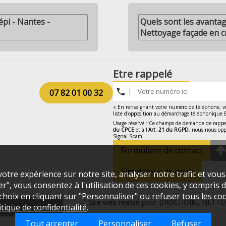
épi - Nantes -
Quels sont les avantag
Nettoyage façade en c
Etre rappelé
07 82 01 00 32
« En renseignant votre numéro de téléphone, vou
liste d'opposition au démarchage téléphonique B
Usage réservé : Ce champs de demande de rappel 
du CPCE
et à l'
Art. 21 du RGPD
, nous nous opp
Signal-Spam
.
Formulaire de contact
Simulateur de devis
otre expérience sur notre site, analyser notre trafic et vou
", vous consentez à l'utilisation de ces cookies, y compris de
oix en cliquant sur "Personnaliser" ou refuser tous les coo
Site web réalisé pour BROCHOIRE NETTOY
itique de confidentialité
.
Vie privée
Tout accepter
Personnaliser
Refuser