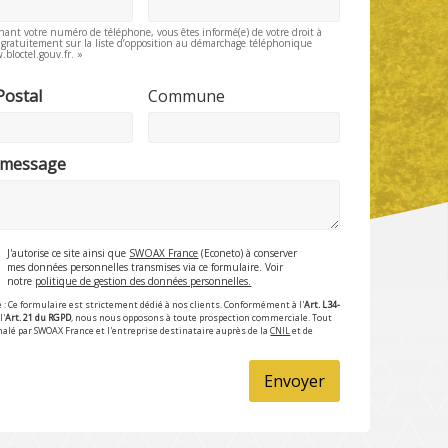
nant votre numéro de téléphone, vous êtes informé(e) de votre droit à
e gratuitement sur la liste d’opposition au démarchage téléphonique
.bloctel.gouv.fr. »
Postal
Commune
 message
J'autorise ce site ainsi que
SWOAX France
(Econeto) à conserver
mes données personnelles transmises via ce formulaire. Voir
notre
politique de gestion des données personnelles.
 : Ce formulaire est strictement dédié à nos clients. Conformément à l'
Art. L34-
l'
Art. 21 du RGPD
, nous nous opposons à toute prospection commerciale. Tout
nalé par SWOAX France et l'entreprise destinataire auprès de la
CNIL
et de
Envoyer